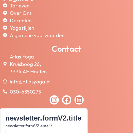
Tarieven
Over Ons
Docenten
Yogastijlen
Algemene voorwaarden
Contact
Atlas Yoga
Kruisboog 26,
3994 AE Houten
info@atlasyoga.nl
030-6350275
newsletter.formV2.title
newsletter.formV2.email
*