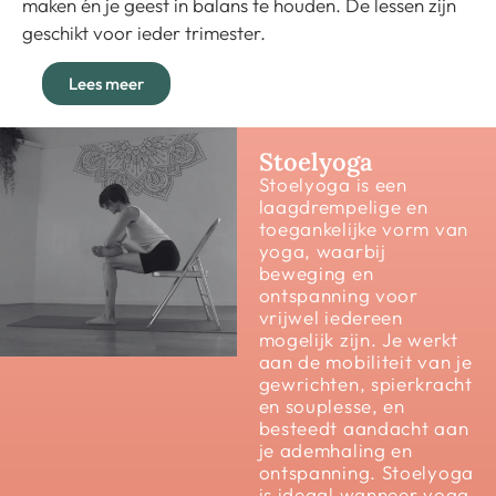
maken én je geest in balans te houden. De lessen zijn
geschikt voor ieder trimester.
Lees meer
Stoelyoga
Stoelyoga is een
laagdrempelige en
toegankelijke vorm van
yoga, waarbij
beweging en
ontspanning voor
vrijwel iedereen
mogelijk zijn. Je werkt
aan de mobiliteit van je
gewrichten, spierkracht
en souplesse, en
besteedt aandacht aan
je ademhaling en
ontspanning. Stoelyoga
is ideaal wanneer yoga