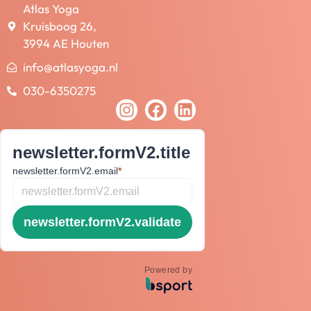
Atlas Yoga
Kruisboog 26,
3994 AE Houten
info@atlasyoga.nl
030-6350275
newsletter.formV2.title
newsletter.formV2.email
*
newsletter.formV2.validate
Powered by