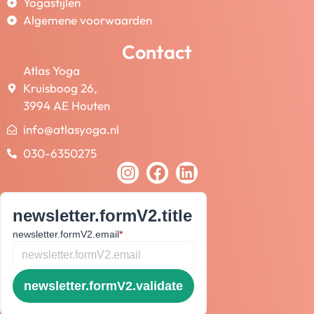
Yogastijlen
Algemene voorwaarden
Contact
Atlas Yoga
Kruisboog 26,
3994 AE Houten
info@atlasyoga.nl
030-6350275
newsletter.formV2.title
newsletter.formV2.email
*
newsletter.formV2.validate